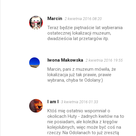
Marcin
2 kwietnia 2016 08:20
Teraz będzie piętnaście lat wybierania
ostatecznej lokalizacji muzeum,
dwadzieścia lat przetargów itp.
Iwona Makowska
2 kwietnia 2016 19:55
Marcin, pani z muzeum mówiła, że
lokalizacja już tak prawie, prawie
wybrana, chyba te Odolany:)
I am I
3 kwietnia 2016 01:33
Któś mię ostatnio wspomniał o
okolicach Huty - żadnych kwitów na to
nie posiadam, ale koleżka z kręgów
kolejolubnych, więc może być coś na
rzeczy. Na Odolanach to już zresztą