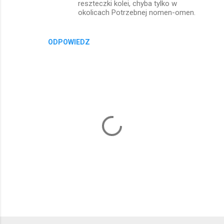
reszteczki kolei, chyba tylko w
okolicach Potrzebnej nomen-omen.
ODPOWIEDZ
P
r