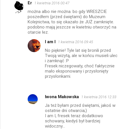
Er
1 kwietnia 2016 00:47
K
można albo nie można. bo gdy WRESZCIE
o
poszedłem (przed świętami) do Muzeum
m
Kolejnictwa, to się okazało że JUŻ zamknięte.
podobno mają jeszcze w kwietniu otworzyć na
e
otarcie łez.
n
I am I
1 kwietnia 2016 09:45
t
No pięknie! Tyle lat się bronili przed
a
Twoją wizytą, ale w końcu musieli ulec
i zamknąć :P
r
Fresek niczegowaty, choć faktycznie
z
mało eksponowany i przysłonięty
przysłonkami.
e
Iwona Makowska
1 kwietnia 2016 12:33
Ja też byłam przed świętami, jakoś w
ostatnie dni otwarcia;)
I am I, fresek teraz dodatkowo
schowany, kiedyś był bardziej
widoczny...