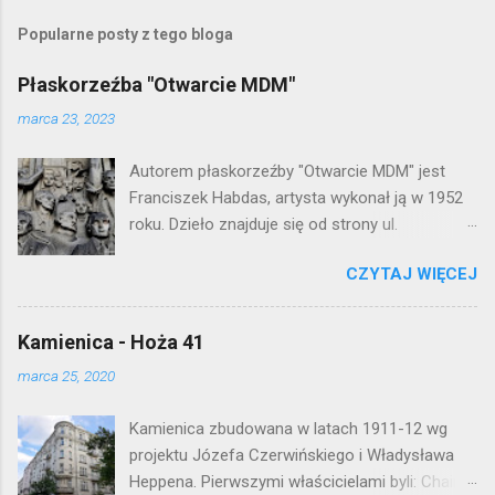
z
e
Popularne posty z tego bloga
ś
l
Płaskorzeźba "Otwarcie MDM"
i
j
marca 23, 2023
k
o
Autorem płaskorzeźby "Otwarcie MDM" jest
m
e
Franciszek Habdas, artysta wykonał ją w 1952
n
roku. Dzieło znajduje się od strony ul.
t
Waryńskiego i upamiętnia otwarcie
a
r
CZYTAJ WIĘCEJ
warszawskiej flagowej inwestycji
z
mieszkaniowej lat 50. Lokalizacja: Śródmieście
Kamienica - Hoża 41
marca 25, 2020
Kamienica zbudowana w latach 1911-12 wg
projektu Józefa Czerwińskiego i Władysława
Heppena. Pierwszymi właścicielami byli: Chaim