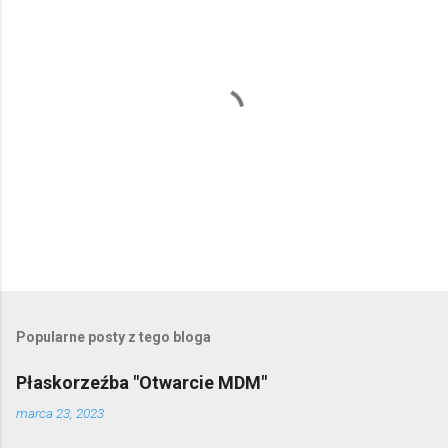
P
r
z
e
Popularne posty z tego bloga
ś
l
Płaskorzeźba "Otwarcie MDM"
i
j
marca 23, 2023
k
o