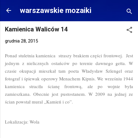
Przejdź do głównej zawartości
warszawskie mozaiki
Kamienica Waliców 14
grudnia 28, 2015
Ponad stuletnia kamienica straszy brakiem części frontowej. Jest
jednym z nielicznych ostańców po terenie dawnego getta. W
czasie okupacji mieszkał tam poeta Władysław Szlengel oraz
fotograf i śpiewak operowy Menachem Kipnis. We wrześniu 1944
kamienica straciła ścianę frontową, ale po wojnie była
zamieszkana. Obecnie jest pustostanem. W 2009 na jednej ze
ścian powstał mural „Kamień i co”.
Lokalizacja: Wola