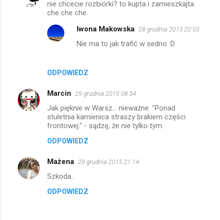
nie chcecie rozbiórki? to kupta i zamieszkajta.
che che che.
Iwona Makowska
28 grudnia 2015 20:03
Nie ma to jak trafić w sedno :D
ODPOWIEDZ
Marcin
29 grudnia 2015 08:34
Jak pięknie w Warsz... nieważne. "Ponad
stuletnia kamienica straszy brakiem części
frontowej." - sądzę, że nie tylko tym.
ODPOWIEDZ
Mażena
29 grudnia 2015 21:14
Szkoda..
ODPOWIEDZ