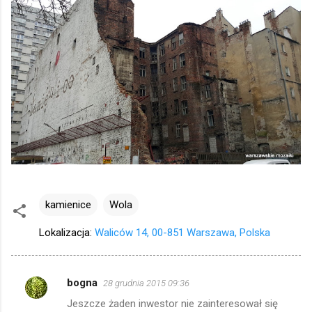
kamienice
Wola
Lokalizacja:
Waliców 14, 00-851 Warszawa, Polska
bogna
28 grudnia 2015 09:36
K
Jeszcze żaden inwestor nie zainteresował się
o