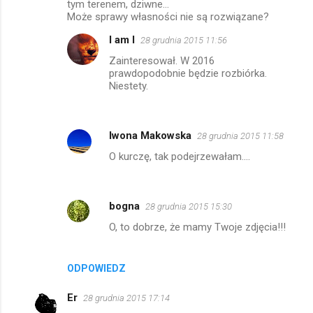
tym terenem, dziwne...
m
Może sprawy własności nie są rozwiązane?
e
I am I
28 grudnia 2015 11:56
n
Zainteresował. W 2016
prawdopodobnie będzie rozbiórka.
t
Niestety.
a
r
z
Iwona Makowska
28 grudnia 2015 11:58
e
O kurczę, tak podejrzewałam....
bogna
28 grudnia 2015 15:30
O, to dobrze, że mamy Twoje zdjęcia!!!
ODPOWIEDZ
Er
28 grudnia 2015 17:14