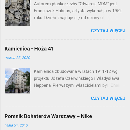
Autorem płaskorzeźby "Otwarcie MDM" jest
m
e
Franciszek Habdas, artysta wykonał ją w 1952
n
roku. Dzieło znajduje się od strony ul.
t
Waryńskiego i upamiętnia otwarcie
a
r
CZYTAJ WIĘCEJ
warszawskiej flagowej inwestycji
z
mieszkaniowej lat 50. Lokalizacja: Śródmieście
Kamienica - Hoża 41
marca 25, 2020
Kamienica zbudowana w latach 1911-12 wg
projektu Józefa Czerwińskiego i Władysława
Heppena. Pierwszymi właścicielami byli: Chaim
Braun i Janina Macierakowska. Od 1925 roku
CZYTAJ WIĘCEJ
kamienica była zamieszkała przez
pracowników Elektrowni Warszawskiej. Ten
okazały budynek wyszedł bez szwanku z II
Pomnik Bohaterów Warszawy – Nike
wojny światowej. Lokalizacja: Śródmieście
maja 31, 2013