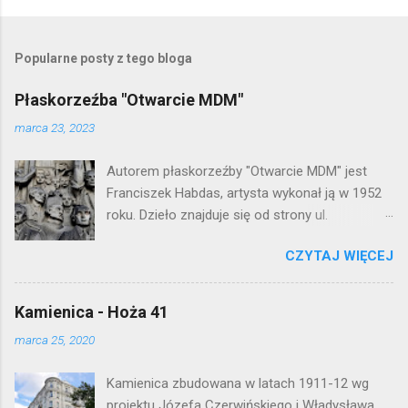
P
r
z
e
Popularne posty z tego bloga
ś
l
Płaskorzeźba "Otwarcie MDM"
i
j
marca 23, 2023
k
o
Autorem płaskorzeźby "Otwarcie MDM" jest
m
e
Franciszek Habdas, artysta wykonał ją w 1952
n
roku. Dzieło znajduje się od strony ul.
t
Waryńskiego i upamiętnia otwarcie
a
r
CZYTAJ WIĘCEJ
warszawskiej flagowej inwestycji
z
mieszkaniowej lat 50. Lokalizacja: Śródmieście
Kamienica - Hoża 41
marca 25, 2020
Kamienica zbudowana w latach 1911-12 wg
projektu Józefa Czerwińskiego i Władysława