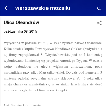
Przejdź do głównej zawartości
warszawskie mozaiki
Ulica Oleandrów
października 08, 2015
Wytyczona w połowie lat 30., w 1937 zyskała nazwę Oleandrów.
Kilka działek kupiło Towarzystwo Handlowe Gokkes (budynki dla
tej firmy zaprojektował S. Woyciechowski), pod nr 7 kamienicę
wybudowano kamienicę wg projektu Antoniego Dygata. W czasie
wojny zabudowa nie uległa większym zniszczeniom, poza
narożnikiem przy ulicy Marszałkowskiej. Do dziś pod numerem 3
możemy oglądać oryginalne witryny sklepowe. Po 45 roku ulica
miała charakter rzemieślniczy, w ostatnich latach stała się dość
modna ze względu na klimatyczne knajpki.
Lokalizacja: Śródmieście