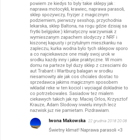
powiem ze kiedys to byly takie sklepy jak :
naprawa motocykli, krawiec, naprawa parasoli,
sklep spozywczy, fryzjer z magicznym
podziemiem, pierwszy sexshop, przychodnia
lekarska, sklep Baltona, na rogu gdzie dzisiaj sa
frytki belgijskie:) klimatyczny warzywniak z
wymieszanym zapachem slodyczy z NRF i
kiszonej kapusty i przytulnym mieszkanku na
zapleczu, kurka wodna bylo tych sklepow sporo
a co najciekawsze one mialy swoj urok w
srodku kazdy inny i jakie praktyczne. W moim
domu na parteze byl duzy sklep z czesciami do
aut Trabant i Wartburg balagan w srodku
niesamowity ale jak cos chciales dostac to
sprzedawca jakims magicznym sposobem
wkladal reke w ten kociol i wyciagal dokladnie to
co potrzebowales. Sasiadow tez mialem
ciekawych takich jak np: Maciej Orlos, Krzysztof
Krauze, Adam Slodowy ivwielu innych lecz
nazwisk juz nie pamietam. Pizdrawiam.
Iwona Makowska
22 grudnia 2018 20:08
Świetny klimat! Naprawa parasoli <3