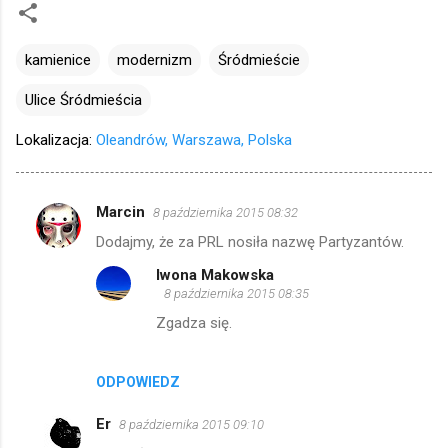
kamienice
modernizm
Śródmieście
Ulice Śródmieścia
Lokalizacja:
Oleandrów, Warszawa, Polska
Marcin
8 października 2015 08:32
K
Dodajmy, że za PRL nosiła nazwę Partyzantów.
o
Iwona Makowska
m
8 października 2015 08:35
e
Zgadza się.
n
t
ODPOWIEDZ
a
r
Er
8 października 2015 09:10
z