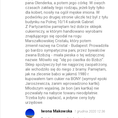
pana Olenderka, a potem jego córkę. W owych
czasach zakłady tego rodzaju, jeżeli były tylko
dla kobiet, nosiły na ogół męskie imiona. W
podwórku po drugiej stronie uliczki też był z tyłu
budynku na Polnej 10/14 salonik Gabriel.
Z Partyzantów pamiętam też dobrze sklepik
cukierniczy, w którym handlowano wyrobami
znajdującego się opodal na rogu
Marszałkowskiej Cristalu, który potem
zmienił nazwę na Cristal - Budapest. Prowadziła
go bardzo sympatyczna pani, przez bywalców
zwana Bzibzią - miała pieska o tej wdzięcznej
nazwie. Mówiło się: "idę po ciastka do Bzibzi".
Sklep spożywczy był nie najgorzej zaopatrzony,
ale wchodziło się do niego z bramy. Pamiętam,
jak na zlecenie babci w jakimś 1980 r.
kupowałem tam cukier na BONY (wymysł epoki
Jaroszewicza, zanim wprowadzono kartki).
Młodszym wyjaśnię, że bon (ani kartka) nie
pozwalały na nabycie towaru nieodpłatnie.
Trzeba było zapłacić, a jedynie ceny były
urzędowe.
Iwona Makowska
1 grudnia 2020 12:36