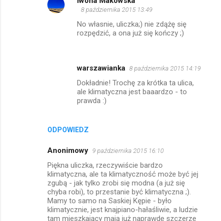
Iwona Makowska
8 października 2015 13:49
No własnie, uliczka;) nie zdążę się
rozpędzić, a ona już się kończy ;)
warszawianka
8 października 2015 14:19
Dokładnie! Trochę za krótka ta ulica,
ale klimatyczna jest baaardzo - to
prawda :)
ODPOWIEDZ
Anonimowy
9 października 2015 16:10
Piękna uliczka, rzeczywiście bardzo
klimatyczna, ale ta klimatyczność może być jej
zgubą - jak tylko zrobi się modna (a już się
chyba robi), to przestanie być klimatyczna ;).
Mamy to samo na Saskiej Kępie - było
klimatycznie, jest knajpiano-hałaśliwie, a ludzie
tam mieszkający mają już naprawdę szczerze