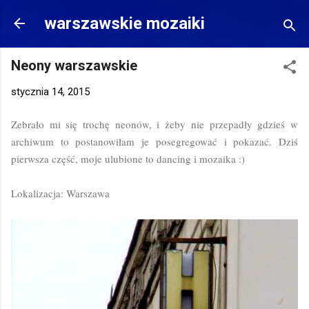
Przejdź do głównej zawartości
warszawskie mozaiki
Neony warszawskie
stycznia 14, 2015
Zebrało mi się trochę neonów, i żeby nie przepadły gdzieś w
archiwum to postanowiłam je posegregować i pokazać. Dziś
pierwsza część, moje ulubione to dancing i mozaika :)
Lokalizacja: Warszawa