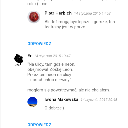
o
rolex) - nie.
m
Piotr Herbich
14 stycznia 2015 14:52
e
Ale też mogą być lepsze i gorsze, ten
n
teatralny jest w porzo.
t
a
ODPOWIEDZ
r
Er
14 stycznia 2015 19:47
z
"Na ulicy, tam gdzie neon,
e
obejmował Zośkę Leon.
Przez ten neon na ulicy
- dostał chłop nerwicy."
mogłem się powstrzymać, ale nie chciałem.
Iwona Makowska
14 stycznia 2015 20:48
O dobrze:)
ODPOWIEDZ