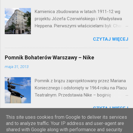
Kamienica zbudowana w latach 1911-12 wg
projektu Józefa Czerwińskiego i Władysława
Heppena. Pierwszymi właścicielami byli: Chaim
Braun i Janina Macierakowska. Od 1925 roku
CZYTAJ WIĘCEJ
kamienica była zamieszkała przez
pracowników Elektrowni Warszawskiej. Ten
okazały budynek wyszedł bez szwanku z II
Pomnik Bohaterów Warszawy – Nike
wojny światowej. Lokalizacja: Śródmieście
maja 31, 2013
Pomnik z brązu zaprojektowany przez Mariana
Koniecznego i odsłonięty w 1964 roku na Placu
Teatralnym. Przedstawia Nike – boginię
zwycięstwa – symbol walczącej Warszawy.
CZYTAJ WIĘCEJ
Przy tworzeniu rysów twarzy rzeźbiarzowi
pozowała jego córka (inne źródła podają córkę
This site uses cookies from Google to deliver its services
and to analyze traffic. Your IP address and user-agent are
architekta J. Tarczyńskiego) – stąd Nike ma
shared with Google along with performance and security
twarz dziewczynki. W 1997 roku, w związku z