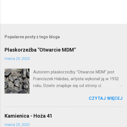
P
r
z
e
Popularne posty z tego bloga
ś
l
Płaskorzeźba "Otwarcie MDM"
i
j
marca 23, 2023
k
o
Autorem płaskorzeźby "Otwarcie MDM" jest
m
e
Franciszek Habdas, artysta wykonał ją w 1952
n
roku. Dzieło znajduje się od strony ul.
t
Waryńskiego i upamiętnia otwarcie
a
r
CZYTAJ WIĘCEJ
warszawskiej flagowej inwestycji
z
mieszkaniowej lat 50. Lokalizacja: Śródmieście
Kamienica - Hoża 41
marca 25, 2020