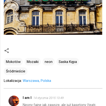
Mokotów
Mozaiki
neon
Saska Kępa
Śródmieście
Lokalizacja:
Warszawa, Polska
I am I
14 stycznia 2015 13:49
K
Neony fajne jak zawsze, ale już kasetony (teatr,