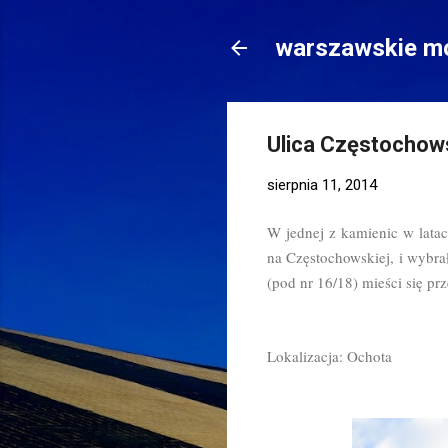
warszawskie mo
Ulica Częstochow
sierpnia 11, 2014
W jednej z kamienic w lata
na Częstochowskiej, i wybra
(pod nr 16/18) mieści się pr
Lokalizacja: Ochota