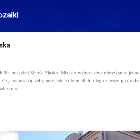
Przejdź do głównej zawartości
zaiki
ska
ch 50. mieszkał Marek Hłasko. Miał do wyboru dwa mieszkania: jedno 
ł Częstochowską, żeby przyjaciele nie mieli do niego zawsze po drod
zedszkole.