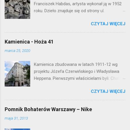
e
Franciszek Habdas, artysta wykonał ją w 1952
n
roku. Dzieło znajduje się od strony ul.
t
Waryńskiego i upamiętnia otwarcie
a
r
CZYTAJ WIĘCEJ
warszawskiej flagowej inwestycji
z
mieszkaniowej lat 50. Lokalizacja: Śródmieście
Kamienica - Hoża 41
marca 25, 2020
Kamienica zbudowana w latach 1911-12 wg
projektu Józefa Czerwińskiego i Władysława
Heppena. Pierwszymi właścicielami byli: Chaim
Braun i Janina Macierakowska. Od 1925 roku
CZYTAJ WIĘCEJ
kamienica była zamieszkała przez
pracowników Elektrowni Warszawskiej. Ten
okazały budynek wyszedł bez szwanku z II
Pomnik Bohaterów Warszawy – Nike
wojny światowej. Lokalizacja: Śródmieście
maja 31, 2013