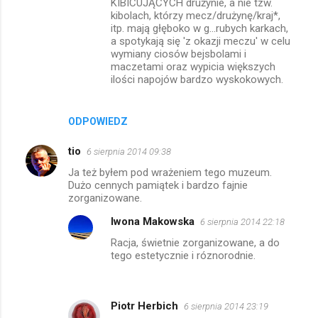
KIBICUJĄCYCH drużynie, a nie tzw.
kibolach, którzy mecz/drużynę/kraj*,
itp. mają głęboko w g...rubych karkach,
a spotykają się 'z okazji meczu' w celu
wymiany ciosów bejsbolami i
maczetami oraz wypicia większych
ilości napojów bardzo wyskokowych.
ODPOWIEDZ
tio
6 sierpnia 2014 09:38
Ja też byłem pod wrażeniem tego muzeum.
Dużo cennych pamiątek i bardzo fajnie
zorganizowane.
Iwona Makowska
6 sierpnia 2014 22:18
Racja, świetnie zorganizowane, a do
tego estetycznie i róznorodnie.
Piotr Herbich
6 sierpnia 2014 23:19