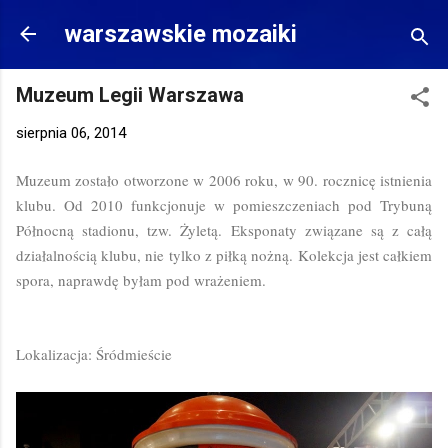
Przejdź do głównej zawartości
warszawskie mozaiki
Muzeum Legii Warszawa
sierpnia 06, 2014
Muzeum zostało otworzone w 2006 roku, w 90. rocznicę istnienia
klubu. Od 2010 funkcjonuje w pomieszczeniach pod Trybuną
Północną stadionu, tzw. Żyletą. Eksponaty związane są z całą
działalnością klubu, nie tylko z piłką nożną. Kolekcja jest całkiem
spora, naprawdę byłam pod wrażeniem.
Lokalizacja: Śródmieście