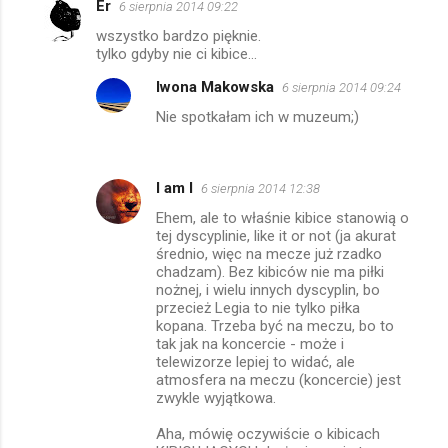
Er
6 sierpnia 2014 09:22
K
wszystko bardzo pięknie.
o
tylko gdyby nie ci kibice...
m
Iwona Makowska
6 sierpnia 2014 09:24
e
Nie spotkałam ich w muzeum;)
n
t
a
I am I
6 sierpnia 2014 12:38
r
Ehem, ale to właśnie kibice stanowią o
tej dyscyplinie, like it or not (ja akurat
z
średnio, więc na mecze już rzadko
e
chadzam). Bez kibiców nie ma piłki
nożnej, i wielu innych dyscyplin, bo
przecież Legia to nie tylko piłka
kopana. Trzeba być na meczu, bo to
tak jak na koncercie - może i
telewizorze lepiej to widać, ale
atmosfera na meczu (koncercie) jest
zwykle wyjątkowa.
Aha, mówię oczywiście o kibicach