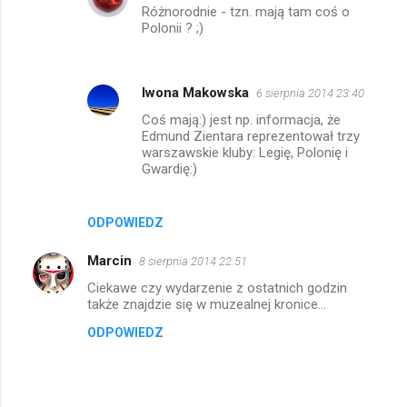
Różnorodnie - tzn. mają tam coś o
Polonii ? ;)
Iwona Makowska
6 sierpnia 2014 23:40
Coś mają:) jest np. informacja, że
Edmund Zientara reprezentował trzy
warszawskie kluby: Legię, Polonię i
Gwardię:)
ODPOWIEDZ
Marcin
8 sierpnia 2014 22:51
Ciekawe czy wydarzenie z ostatnich godzin
także znajdzie się w muzealnej kronice...
ODPOWIEDZ