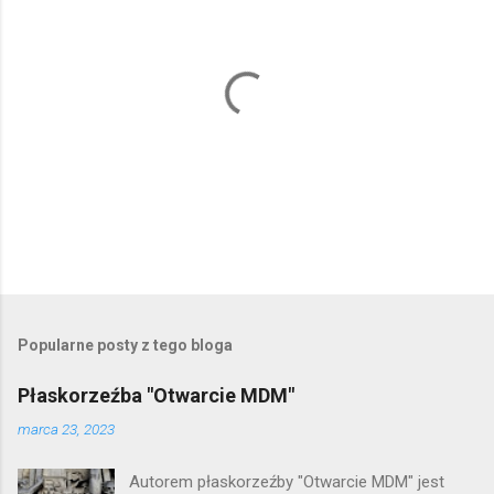
P
r
z
e
Popularne posty z tego bloga
ś
l
Płaskorzeźba "Otwarcie MDM"
i
j
marca 23, 2023
k
o
Autorem płaskorzeźby "Otwarcie MDM" jest
m