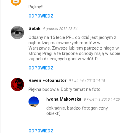
K
Piękny!!!
o
ODPOWIEDZ
m
e
Sebik
4 grudnia 2012 23:54
n
Oddany na 15 lecie PRL do dziś jest jednym z
t
najbardziej malowniczych mostów w
Warszawie. Zawsze lubiłem patrzeć z niego w
a
stronę Pragi a te kręcone schody mają w sobie
zapach dziecięcych gonitw w dół :D
r
z
ODPOWIEDZ
e
Raven Fotoamator
9 kwietnia 2013 14:18
Piękna budowla. Dobry temat na foto
Iwona Makowska
9 kwietnia 2013 14:20
dokładnie, bardzo fotogeniczny
obiekt:)
ODPOWIEDZ