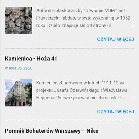
k
o
Autorem płaskorzeźby "Otwarcie MDM" jest
m
e
Franciszek Habdas, artysta wykonał ją w 1952
n
roku. Dzieło znajduje się od strony ul.
t
Waryńskiego i upamiętnia otwarcie
a
r
CZYTAJ WIĘCEJ
warszawskiej flagowej inwestycji
z
mieszkaniowej lat 50. Lokalizacja: Śródmieście
Kamienica - Hoża 41
marca 25, 2020
Kamienica zbudowana w latach 1911-12 wg
projektu Józefa Czerwińskiego i Władysława
Heppena. Pierwszymi właścicielami byli: Chaim
Braun i Janina Macierakowska. Od 1925 roku
CZYTAJ WIĘCEJ
kamienica była zamieszkała przez
pracowników Elektrowni Warszawskiej. Ten
okazały budynek wyszedł bez szwanku z II
Pomnik Bohaterów Warszawy – Nike
wojny światowej. Lokalizacja: Śródmieście