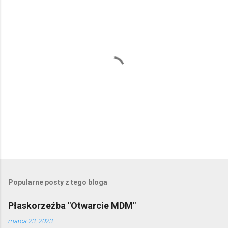
P
r
z
e
Popularne posty z tego bloga
ś
l
Płaskorzeźba "Otwarcie MDM"
i
j
marca 23, 2023