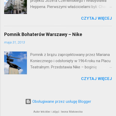
projektu Józefa Czerwińskiego i Władysława
Heppena. Pierwszymi właścicielami byli: Chaim
Braun i Janina Macierakowska. Od 1925 roku
CZYTAJ WIĘCEJ
kamienica była zamieszkała przez
pracowników Elektrowni Warszawskiej. Ten
okazały budynek wyszedł bez szwanku z II
Pomnik Bohaterów Warszawy – Nike
wojny światowej. Lokalizacja: Śródmieście
maja 31, 2013
Pomnik z brązu zaprojektowany przez Mariana
Koniecznego i odsłonięty w 1964 roku na Placu
Teatralnym. Przedstawia Nike – boginię
zwycięstwa – symbol walczącej Warszawy.
CZYTAJ WIĘCEJ
Przy tworzeniu rysów twarzy rzeźbiarzowi
pozowała jego córka (inne źródła podają córkę
architekta J. Tarczyńskiego) – stąd Nike ma
twarz dziewczynki. W 1997 roku, w związku z
Obsługiwane przez usługę Blogger
przebudową Placu Teatralnego, Nike
umieszczono przy trasie W-Z, na dużo
Autor tekstów i zdjęć: Iwona Makowska