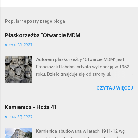
Popularne posty z tego bloga
Płaskorzeźba "Otwarcie MDM"
marca 23, 2023
Autorem płaskorzeźby "Otwarcie MDM" jest
Franciszek Habdas, artysta wykonał ją w 1952
roku. Dzieło znajduje się od strony ul.
Waryńskiego i upamiętnia otwarcie
CZYTAJ WIĘCEJ
warszawskiej flagowej inwestycji
mieszkaniowej lat 50. Lokalizacja: Śródmieście
Kamienica - Hoża 41
marca 25, 2020
Kamienica zbudowana w latach 1911-12 wg