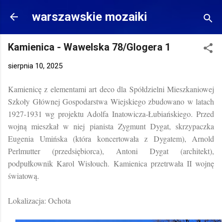
Przejdź do głównej zawartości
warszawskie mozaiki
Kamienica - Wawelska 78/Glogera 1
sierpnia 10, 2025
Kamienicę z elementami art deco dla Spółdzielni Mieszkaniowej
Szkoły Głównej Gospodarstwa Wiejskiego zbudowano w latach
1927-1931 wg projektu Adolfa Inatowicza-Łubiańskiego.
Przed
wojną mieszkał w niej pianista Zygmunt Dygat, skrzypaczka
Eugenia Umińska (która koncertowała z Dygatem), Arnold
Perlmutter (przedsiębiorca), Antoni Dygat (architekt),
podpułkownik Karol Wisłouch. Kamienica przetrwała II wojnę
światową.
Lokalizacja: Ochota