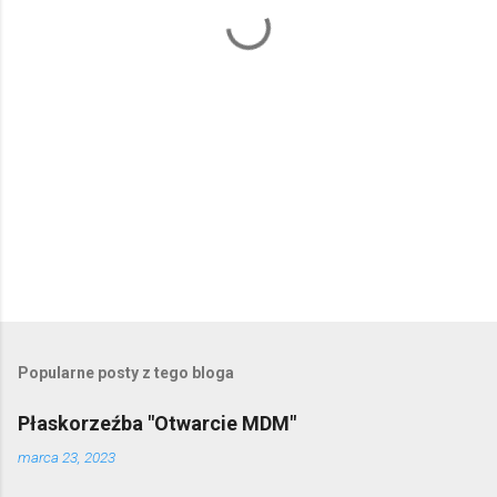
r
z
e
Popularne posty z tego bloga
Płaskorzeźba "Otwarcie MDM"
marca 23, 2023