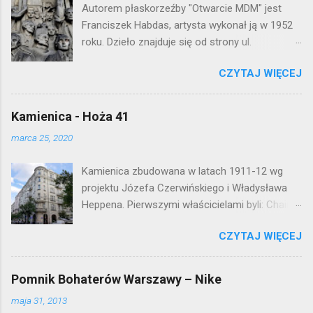
Autorem płaskorzeźby "Otwarcie MDM" jest
Franciszek Habdas, artysta wykonał ją w 1952
roku. Dzieło znajduje się od strony ul.
Waryńskiego i upamiętnia otwarcie
CZYTAJ WIĘCEJ
warszawskiej flagowej inwestycji
mieszkaniowej lat 50. Lokalizacja: Śródmieście
Kamienica - Hoża 41
marca 25, 2020
Kamienica zbudowana w latach 1911-12 wg
projektu Józefa Czerwińskiego i Władysława
Heppena. Pierwszymi właścicielami byli: Chaim
Braun i Janina Macierakowska. Od 1925 roku
CZYTAJ WIĘCEJ
kamienica była zamieszkała przez
pracowników Elektrowni Warszawskiej. Ten
okazały budynek wyszedł bez szwanku z II
Pomnik Bohaterów Warszawy – Nike
wojny światowej. Lokalizacja: Śródmieście
maja 31, 2013