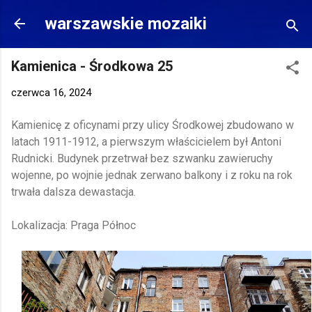
Przejdź do głównej zawartości
warszawskie mozaiki
Kamienica - Środkowa 25
czerwca 16, 2024
Kamienicę z oficynami przy ulicy Środkowej zbudowano w
latach 1911-1912, a pierwszym właścicielem był Antoni
Rudnicki. Budynek przetrwał bez szwanku zawieruchy
wojenne, po wojnie jednak zerwano balkony i z roku na rok
trwała dalsza dewastacja.
Lokalizacja: Praga Północ