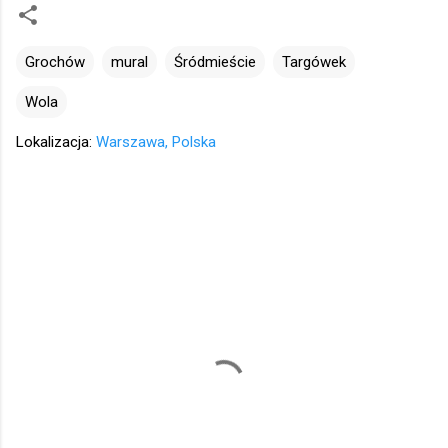
Grochów
mural
Śródmieście
Targówek
Wola
Lokalizacja:
Warszawa, Polska
K
o
m
e
n
t
a
r
z
e