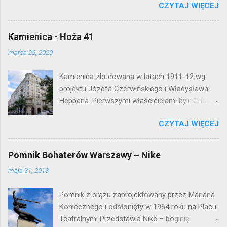
CZYTAJ WIĘCEJ
warszawskiej flagowej inwestycji
mieszkaniowej lat 50. Lokalizacja: Śródmieście
Kamienica - Hoża 41
marca 25, 2020
Kamienica zbudowana w latach 1911-12 wg
projektu Józefa Czerwińskiego i Władysława
Heppena. Pierwszymi właścicielami byli: Chaim
Braun i Janina Macierakowska. Od 1925 roku
CZYTAJ WIĘCEJ
kamienica była zamieszkała przez
pracowników Elektrowni Warszawskiej. Ten
okazały budynek wyszedł bez szwanku z II
Pomnik Bohaterów Warszawy – Nike
wojny światowej. Lokalizacja: Śródmieście
maja 31, 2013
Pomnik z brązu zaprojektowany przez Mariana
Koniecznego i odsłonięty w 1964 roku na Placu
Teatralnym. Przedstawia Nike – boginię