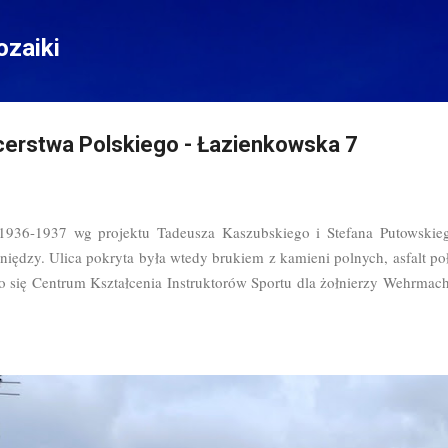
Przejdź do głównej zawartości
zaiki
erstwa Polskiego - Łazienkowska 7
1936-1937 wg projektu Tadeusza Kaszubskiego i Stefana Putowskieg
eniędzy. Ulica pokryta była wtedy brukiem z kamieni polnych, asfalt p
 się Centrum Kształcenia Instruktorów Sportu dla żołnierzy Wehrmac