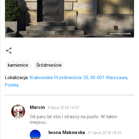
kamienice
Śródmieście
Lokalizacja:
Krakowskie Przedmieście 53, 00-001 Warszawa,
Polska
Marcin
9 lipca 2018 14:02
K
Od paru lat stoi i straszy na pusto. W takim
o
miejscu...
m
Iwona Makowska
31 lipca 2018 18:03
e