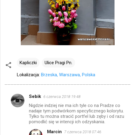
Kapliczki
Ulice Pragi Pn.
Lokalizacja:
Brzeska, Warszawa, Polska
Sebik
6 czerwca 2018 19:48
K
Nigdzie indziej nie ma ich tyle co na Pradze co
o
nadaje tym podwórkom specyficznego kolorytu.
m
Tylko tu można stracić portfel lub zęby i od razu
pomodlić się w intencji ich odzyskania.
e
Marcin
7 czerwca 2018 07:46
n