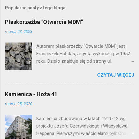
z
e
Popularne posty z tego bloga
ś
l
Płaskorzeźba "Otwarcie MDM"
i
j
marca 23, 2023
k
o
Autorem płaskorzeźby "Otwarcie MDM" jest
m
e
Franciszek Habdas, artysta wykonał ją w 1952
n
roku. Dzieło znajduje się od strony ul.
t
Waryńskiego i upamiętnia otwarcie
a
r
CZYTAJ WIĘCEJ
warszawskiej flagowej inwestycji
z
mieszkaniowej lat 50. Lokalizacja: Śródmieście
Kamienica - Hoża 41
marca 25, 2020
Kamienica zbudowana w latach 1911-12 wg
projektu Józefa Czerwińskiego i Władysława
Heppena. Pierwszymi właścicielami byli: Chaim