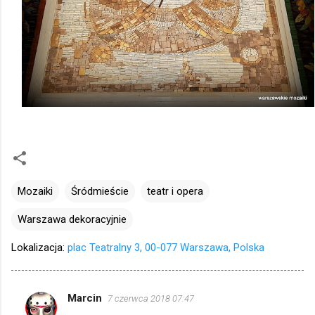
Mozaiki
Śródmieście
teatr i opera
Warszawa dekoracyjnie
Lokalizacja:
plac Teatralny 3, 00-077 Warszawa, Polska
Marcin
7 czerwca 2018 07:47
K