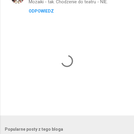
Mozaiki - tak. Chodzenie do teatru - NIE.
o
ODPOWIEDZ
m
e
n
t
a
r
z
e
P
r
z
e
Popularne posty z tego bloga