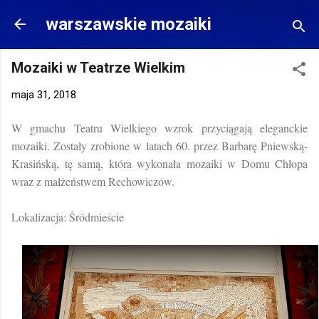
Przejdź do głównej zawartości
warszawskie mozaiki
Mozaiki w Teatrze Wielkim
maja 31, 2018
W gmachu Teatru Wielkiego wzrok przyciągają eleganckie
mozaiki. Zostały zrobione w latach 60. przez Barbarę Pniewską-
Krasińską, tę samą, która wykonała mozaiki w Domu Chłopa
wraz z małżeństwem Rechowiczów.
Lokalizacja: Śródmieście