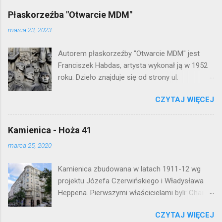
ś
l
Płaskorzeźba "Otwarcie MDM"
i
j
marca 23, 2023
k
o
Autorem płaskorzeźby "Otwarcie MDM" jest
m
e
Franciszek Habdas, artysta wykonał ją w 1952
n
roku. Dzieło znajduje się od strony ul.
t
Waryńskiego i upamiętnia otwarcie
a
r
CZYTAJ WIĘCEJ
warszawskiej flagowej inwestycji
z
mieszkaniowej lat 50. Lokalizacja: Śródmieście
Kamienica - Hoża 41
marca 25, 2020
Kamienica zbudowana w latach 1911-12 wg
projektu Józefa Czerwińskiego i Władysława
Heppena. Pierwszymi właścicielami byli: Chaim
Braun i Janina Macierakowska. Od 1925 roku
CZYTAJ WIĘCEJ
kamienica była zamieszkała przez