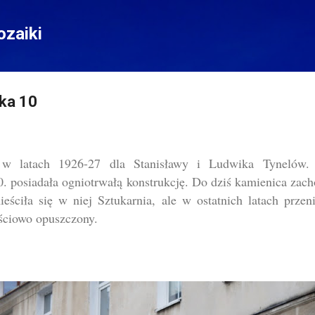
Przejdź do głównej zawartości
zaiki
ka 10
w latach 1926-27 dla Stanisławy i Ludwika Tynelów. 
. posiadała ogniotrwałą konstrukcję. Do dziś kamienica zach
eściła się w niej Sztukarnia, ale w ostatnich latach przen
ściowo opuszczony.