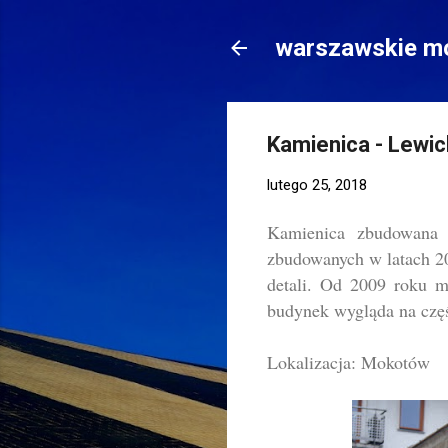
warszawskie mo
Kamienica - Lewic
lutego 25, 2018
Kamienica zbudowana 
zbudowanych w latach 20
detali. Od 2009 roku mi
budynek wygląda na czę
Lokalizacja: Mokotów