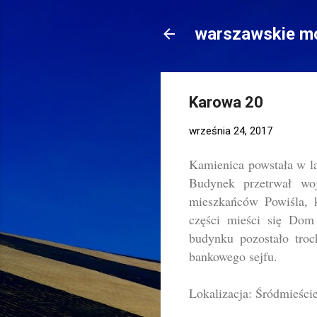
warszawskie mo
Karowa 20
września 24, 2017
Kamienica powstała w l
Budynek przetrwał wo
mieszkańców Powiśla, 
części mieści się Dom
budynku pozostało troc
bankowego sejfu.
Lokalizacja: Śródmieści