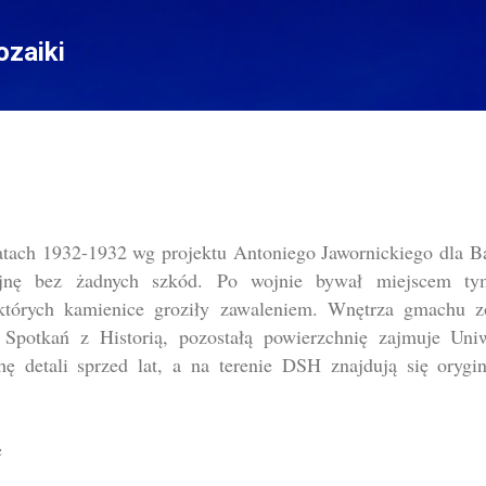
Przejdź do głównej zawartości
zaiki
atach 1932-1932 wg projektu Antoniego Jawornickiego dla 
jnę bez żadnych szkód. Po wojnie bywał miejscem ty
których kamienice groziły zawaleniem. Wnętrza gmachu z
 Spotkań z Historią, pozostałą powierzchnię zajmuje Uni
hę detali sprzed lat, a na terenie DSH znajdują się oryg
e