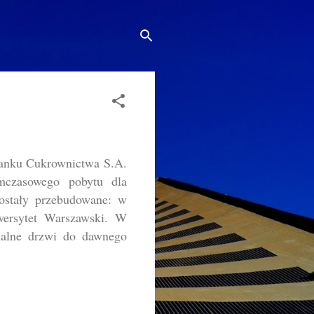
Banku Cukrownictwa S.A.
mczasowego pobytu dla
ostały przebudowane: w
wersytet Warszawski. W
inalne drzwi do dawnego