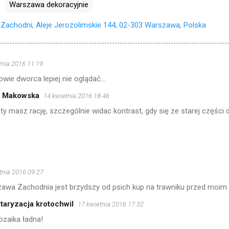
Warszawa dekoracyjnie
Zachodni, Aleje Jerozolimskie 144, 02-303 Warszawa, Polska
tnia 2016 11:19
wie dworca lepiej nie oglądać...
a Makowska
14 kwietnia 2016 18:46
ty masz rację, szczególnie widac kontrast, gdy się ze starej częśc
.
tnia 2016 09:27
wa Zachodnia jest brzydszy od psich kup na trawniku przed moim 
taryzacja krotochwil
17 kwietnia 2016 17:32
ozaika ładna!