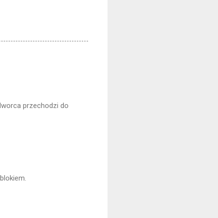
i dworca przechodzi do
blokiem.