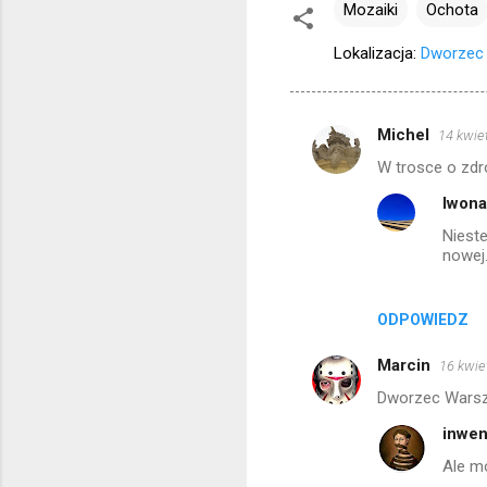
Mozaiki
Ochota
Lokalizacja:
Dworzec 
Michel
14 kwie
K
W trosce o zdro
o
Iwon
m
Nieste
e
nowej
n
t
ODPOWIEDZ
a
r
Marcin
16 kwie
z
Dworzec Warsza
e
inwen
Ale m