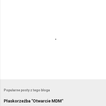
P
r
z
e
Popularne posty z tego bloga
ś
l
Płaskorzeźba "Otwarcie MDM"
i