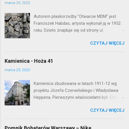
j
marca 23, 2023
k
o
Autorem płaskorzeźby "Otwarcie MDM" jest
m
e
Franciszek Habdas, artysta wykonał ją w 1952
n
roku. Dzieło znajduje się od strony ul.
t
Waryńskiego i upamiętnia otwarcie
a
r
CZYTAJ WIĘCEJ
warszawskiej flagowej inwestycji
z
mieszkaniowej lat 50. Lokalizacja: Śródmieście
Kamienica - Hoża 41
marca 25, 2020
Kamienica zbudowana w latach 1911-12 wg
projektu Józefa Czerwińskiego i Władysława
Heppena. Pierwszymi właścicielami byli: Chaim
Braun i Janina Macierakowska. Od 1925 roku
CZYTAJ WIĘCEJ
kamienica była zamieszkała przez
pracowników Elektrowni Warszawskiej. Ten
okazały budynek wyszedł bez szwanku z II
Pomnik Bohaterów Warszawy – Nike