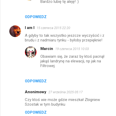
Bardzo lubię tę aleję! :)
ODPOWIEDZ
I am I
15 czerwca 2015 22:20
A gdyby to tak wszystko jeszcze wyczyścić i z
brudu i z nadmiaru tynku - byłoby przepięknie!
Marcin
19 czerwca 2015 10:03
Obawiam się, że zaraz by ktoś pacnął
jakąś landrynę na elewacji, np jak na
Filtrowej.
ODPOWIEDZ
Anonimowy
27 września 2025 05:17
Czy ktoś wie może gdzie mieszkał Zbigniew
Szostak w tym budynku
ODPOWIEDZ