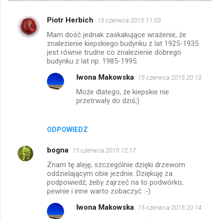
Piotr Herbich
15 czerwca 2015 11:03
K
Mam dość jednak zaskakujące wrażenie, że
o
znalezienie kiepskiego budynku z lat 1925-1935
m
jest równie trudne co znalezienie dobrego
budynku z lat np. 1985-1995.
e
Iwona Makowska
15 czerwca 2015 20:13
n
Może dlatego, że kiepskie nie
t
przetrwały do dziś;)
a
r
ODPOWIEDZ
z
e
bogna
15 czerwca 2015 12:17
Znam tę aleję, szczególnie dzięki drzewom
oddzielającym obie jezdnie. Dziękuję za
podpowiedź, żeby zajrzeć na to podwórko,
pewnie i inne warto zobaczyć :-)
Iwona Makowska
15 czerwca 2015 20:14